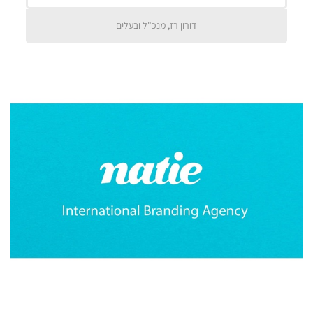
דורון רז, מנכ"ל ובעלים