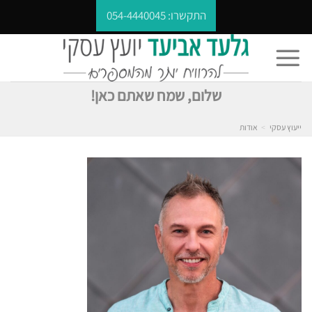
Ski
התקשרו:
054-4440045
t
conten
שלום, שמח שאתם כאן!
ייעוץ עסקי
>
אודות