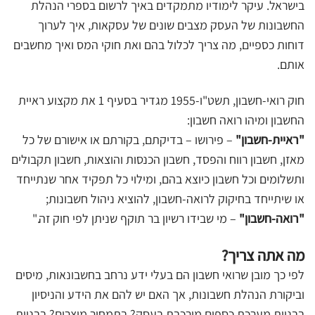
בישראל. עיקר לימודיו מתמקדים באיך לרשום בספרי הנהלת
החשבונות של העסק מצבים שונים של עסקאות, איך לערוך
דוחות כספיים, מה צריך לכלול בהם ואת חוקי המס ואיך מחשבים
אותם.
חוק רואי-חשבון, תשט"ו-1955 מגדיר בסעיף 1 את מקצוע ראיית
החשבון ומיהו רואה חשבון:
"ראיית-חשבון"
– פירושו – בדיקתם, בקורתם או אישורם של כל
מאזן, חשבון רווח והפסד, חשבון הכנסות והוצאות, חשבון תקבולים
ותשלומים וכל חשבון כיוצא בהם, ומילוי כל תפקיד אחר שנתייחד
או שיתייחד בחיקוק לרואה-חשבון, להוציא ניהול חשבונות;
"רואה-חשבון"
– מי שבידו רשיון בר תוקף שניתן לפי חוק זה."
מה אתה צריך?
לפי כך מובן שרואי חשבון הם בעלי ידע נרחב בחשבונאות, מיסים
וביקורת הנהלת חשבונות, אך האם יש להם את הידע והניסיון
בבניית מערכת כספים מורכבת בעסק? בתמחור מוצרים? בבניית